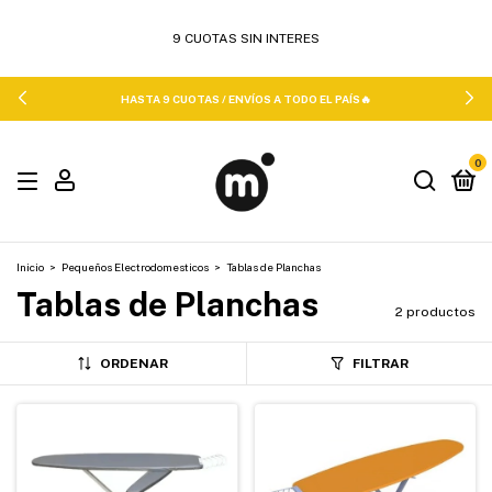
HASTA 9 CUOTAS / ENVÍOS A TODO EL PAÍS🔥
0
Inicio
>
Pequeños Electrodomesticos
>
Tablas de Planchas
Tablas de Planchas
2 productos
ORDENAR
FILTRAR